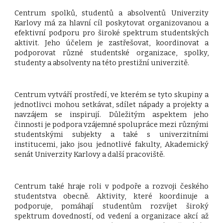
Centrum spolků, studentů a absolventů Univerzity
Karlovy má za hlavní cíl poskytovat organizovanou a
efektivní podporu pro široké spektrum studentských
aktivit. Jeho účelem je zastřešovat, koordinovat a
podporovat různé studentské organizace, spolky,
studenty a absolventy na této prestižní univerzitě.
Centrum vytváří prostředí, ve kterém se tyto skupiny a
jednotlivci mohou setkávat, sdílet nápady a projekty a
navzájem se inspirují. Důležitým aspektem jeho
činnosti je podpora vzájemné spolupráce mezi různými
studentskými subjekty a také s univerzitními
institucemi, jako jsou jednotlivé fakulty, Akademický
senát Univerzity Karlovy a další pracoviště.
Centrum také hraje roli v podpoře a rozvoji českého
studentstva obecně. Aktivity, které koordinuje a
podporuje, pomáhají studentům rozvíjet široký
spektrum dovedností, od vedení a organizace akcí až